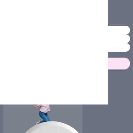
Боль мешает планам?
Дискомфорт портит важные дни?
Хочется вернуть лёгкость?
Где купить
Вернёт комфорт в ваши
планы